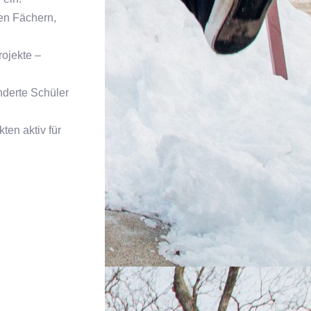
len Fächern,
rojekte –
nderte Schüler
en aktiv für