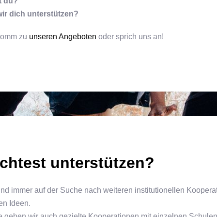
t du?
ir dich unterstützen?
 komm zu
unseren Angeboten
oder sprich uns an!
htest unterstützen?
htest unterstützen?
ind immer auf der Suche nach weiteren institutionellen Koopera
en Ideen.
 gehen wir auch gezielte Kooperationen mit einzelnen Schulen